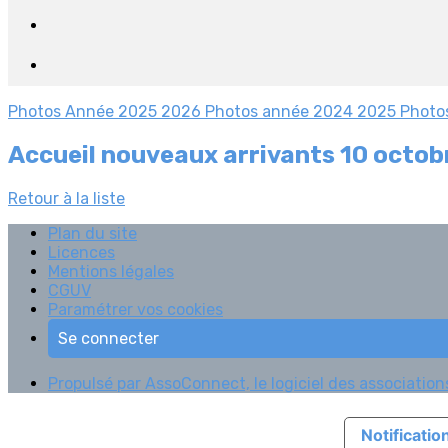
Photos Année 2025 2026
Photos année 2024 2025
Photo
Accueil nouveaux arrivants 10 octo
Retour à la liste
Plan du site
Licences
Mentions légales
CGUV
Paramétrer vos cookies
Se connecter
Propulsé par AssoConnect, le logiciel des associations
Notification