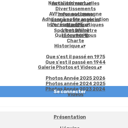
Nouvel arrivant
▴
▾
Activités manuelles
Divertissements
AVF vous accompagne
Informatiques
Adhérer à notre association
Langues étrangères
Le réseau AVF
▴
▾
Informations pratiques
Marche
Liens utiles
Sport et Bien être
Qui Sommes Nous
Infos RGPD
Charte
Historique
▴
▾
Que s'est il passé en 1975
Que s'est il passé en 1944
Galerie Photos et Videos
▴
▾
Photos Année 2025 2026
Photos année 2024 2025
Photos Année 2023 2024
Se connecter
Videos
Présentation