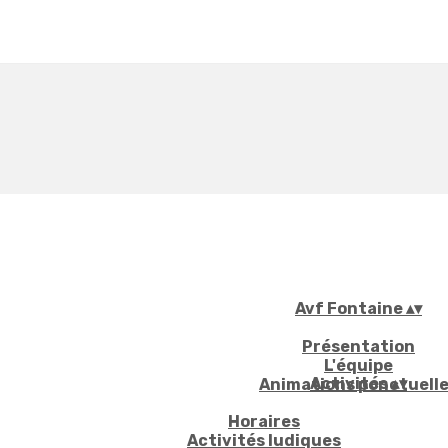
Avf Fontaine
▴
▾
Présentation
L'équipe
Activités
▴
▾
Animations ponctuell
Horaires
Activités ludiques